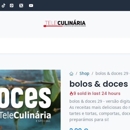
S
ROBOT DE COZINHA
GOLD
ESPECIAIS
LOW-CARB
COZINH
Shop
bolos & doces 29 -
bolos & doces 
9 sold in last 24 hours
bolos & doces 29 - versão digit
As receitas mais deliciosas d
tartes e tortas, comportas, do
preparámos para si!