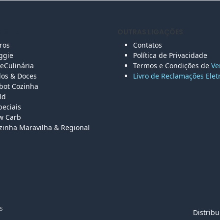
 SITE
OUTRAS LIGAÇÕES
vros
Contatos
ggie
Política de Privacidade
eCulinária
Termos e Condições de
Ve
los &
Doces
Livro de Reclamações Elet
bot Cozinha
ld
peciais
w Carb
zinha Maravilha & Regional
vados
Distrib