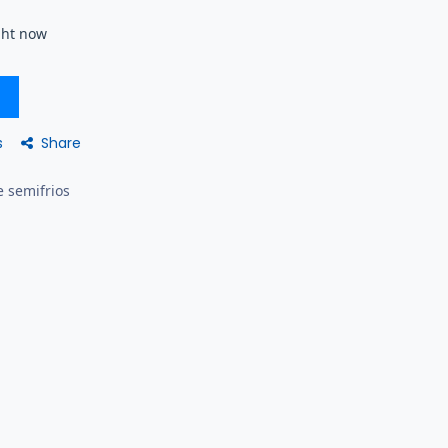
ght now
Share
s
e semifrios