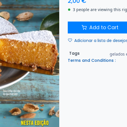
2,00
€
3 people are viewing this ri
Add to Cart
Adicionar a lista de desejo
Tags
gelados 
Terms and Conditions :