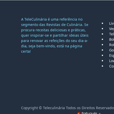
MAPA DO
A TeleCulinária é uma referência no
Li
segmento das Revistas de Culinária. Se
Ve
procura receitas deliciosas e práticas,
Tel
quer inspirar-se e partilhar ideias úteis
Bo
para renovar as refeições do seu dia-a-
Ro
dia, seja bem-vindo, está na página
Go
certa!
Es
Lo
Co
Copyright © Teleculinária Todos os Direitos Reser
Português