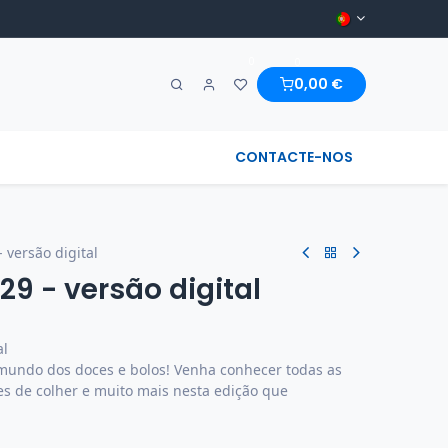
0
0
0,00
€
A MARAVILHA & REGIONAL
CONTACTE-NOS
 versão digital
29 - versão digital
al
o mundo dos doces e bolos! Venha conhecer todas as
ces de colher e muito mais nesta edição que