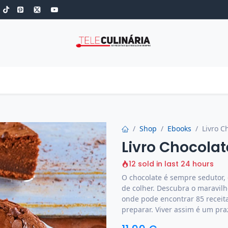
S
ROBOT DE COZINHA
GOLD
ESPECIAIS
LOW-CARB
COZINH
Shop
Ebooks
Livro C
Livro Chocolat
12 sold in last 24 hours
O chocolate é sempre sedutor, 
de colher. Descubra o maravilh
onde pode encontrar 85 receit
preparar. Viver assim é um pra