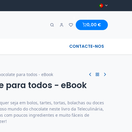
0
0
0,00
€
A MARAVILHA & REGIONAL
CONTACTE-NOS
hocolate para todos - eBook
e para todos - eBook
quer seja em bolos, tartes, tortas, bolachas ou doces
oso mundo do chocolate neste livro da Teleculinária,
as com poucos ingredientes e muito fáceis de
zer!