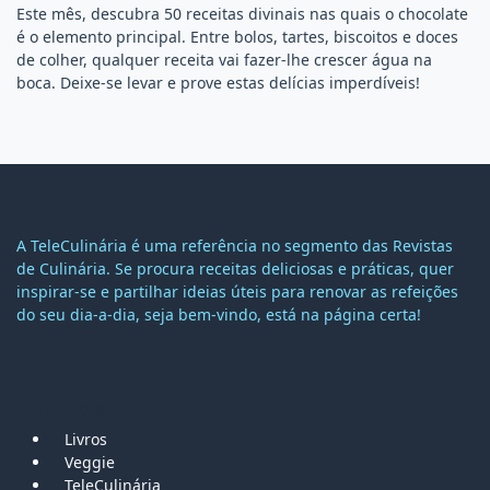
Este mês, descubra 50 receitas divinais nas quais o chocolate
é o elemento principal. Entre bolos, tartes, biscoitos e doces
de colher, qualquer receita vai fazer-lhe crescer água na
boca. Deixe-se levar e prove estas delícias imperdíveis!
A TeleCulinária é uma referência no segmento das Revistas
de Culinária. Se procura receitas deliciosas e práticas, quer
inspirar-se e partilhar ideias úteis para renovar as refeições
do seu dia-a-dia, seja bem-vindo, está na página certa!
MAPA DO SITE
Livros
Veggie
TeleCulinária