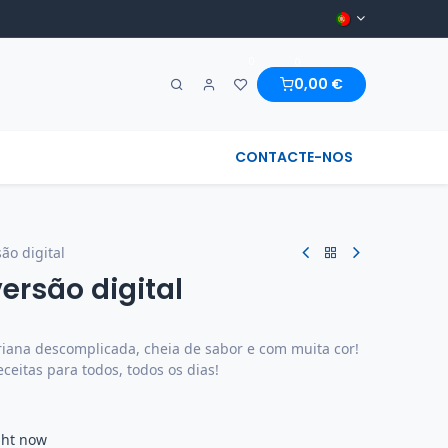
0
0
0,00
€
A MARAVILHA & REGIONAL
CONTACTE-NOS
ão digital
versão digital
riana descomplicada, cheia de sabor e com muita cor!
ceitas para todos, todos os dias!
ght now