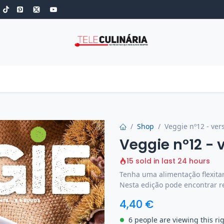
S
ROBOT DE COZINHA
GOLD
ESPECIAIS
LOW-CARB
COZINH
Shop
Veggie nº12 - vers
Veggie nº12 - 
15 sold in last 24 hours
Tenha uma alimentação flexita
Nesta edição pode encontrar re
4,40
€
6 people are viewing this ri