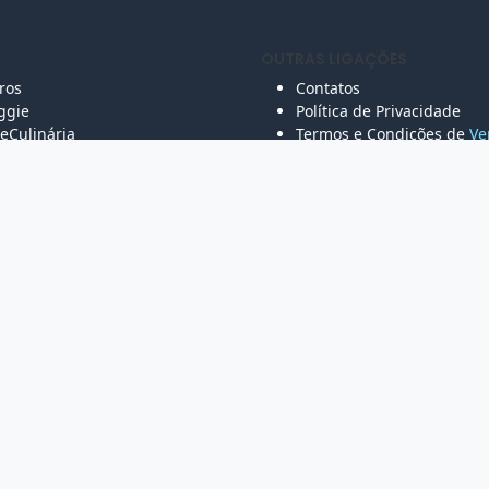
 SITE
OUTRAS LIGAÇÕES
vros
Contatos
ggie
Política de Privacidade
eCulinária
Termos e Condições de
Ve
los &
Doces
Livro de Reclamações Elet
bot Cozinha
ld
peciais
w Carb
zinha Maravilha & Regional
vados
Distrib