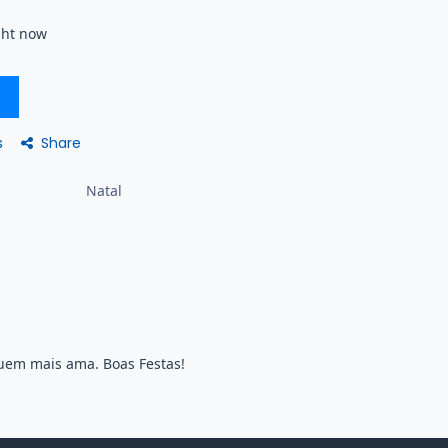
ght now
Share
s
Natal
quem mais ama. Boas Festas!