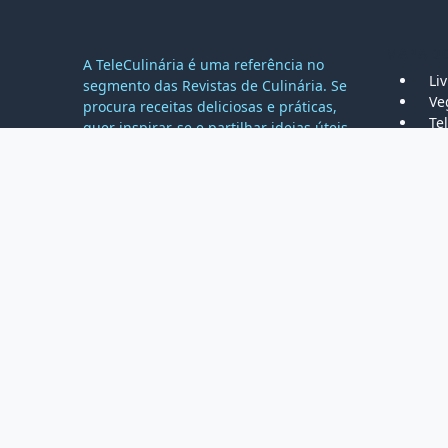
MAPA DO
A TeleCulinária é uma referência no
Li
segmento das Revistas de Culinária. Se
Ve
procura receitas deliciosas e práticas,
Tel
quer inspirar-se e partilhar ideias úteis
Bo
para renovar as refeições do seu dia-a-
Ro
dia, seja bem-vindo, está na página
Go
certa!
Es
Lo
Co
Copyright © Teleculinária Todos os Direitos Reser
Português