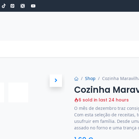
S
ROBOT DE COZINHA
GOLD
ESPECIAIS
LOW-CARB
COZINH
Shop
Cozinha Maravilha
Cozinha Maravi
6 sold in last 24 hours
O mês de dezembro traz consig
Com esta seleção de receitas, 
usufruir em família. Desde um
assado no forno e uma trança d