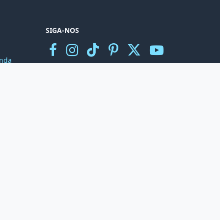
SIGA-NOS
nda
r
ónico
NEWSLETTER
Subscreva a nossa newsletter e fique
atento às novidades e promoções
Subscribe
uído por
- O n.º 1
eCommerce de Código Aberto