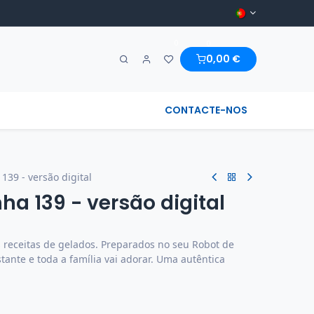
0
0
0,00
€
A MARAVILHA & REGIONAL
CONTACTE-NOS
139 - versão digital
ha 139 - versão digital
 receitas de gelados. Preparados no seu Robot de
tante e toda a família vai adorar. Uma autêntica