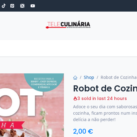
S
ROBOT DE COZINHA
GOLD
ESPECIAIS
LOW-CARB
COZINH
Shop
Robot de Cozinha 
Robot de Cozin
3 sold in last 24 hours
Adoce o seu dia com saborosas
cozinha, ficam prontos num ins
delícia a não perder!
2,00
€