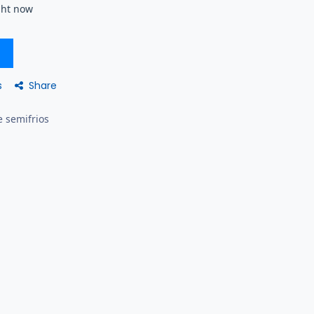
ght now
Share
s
e semifrios