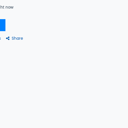
ght now
Share
s