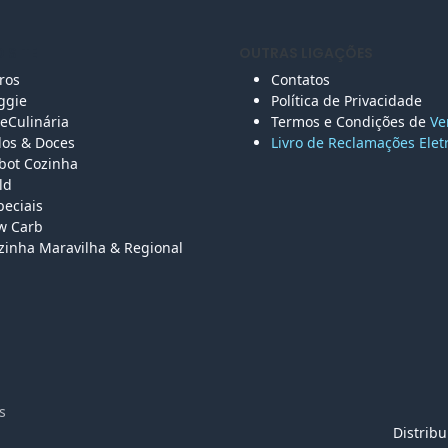
 SITE
OUTRAS LIGAÇÕES
vros
Contatos
ggie
Política de Privacidade
eCulinária
Termos e Condições de
Ve
los &
Doces
Livro de Reclamações Elet
bot Cozinha
ld
peciais
w Carb
zinha Maravilha & Regional
vados
Distrib