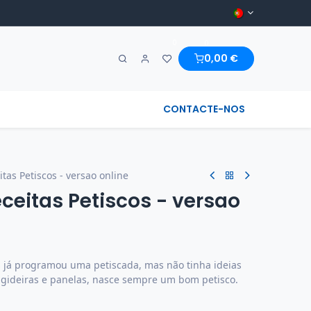
0
0
0,00
€
A MARAVILHA & REGIONAL
CONTACTE-NOS
tas Petiscos - versao online
eceitas Petiscos - versao
 já programou uma petiscada, mas não tinha ideias
rigideiras e panelas, nasce sempre um bom petisco.