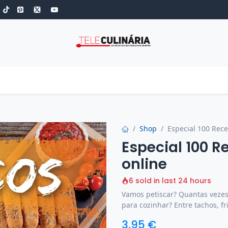
S
ROBOT DE COZINHA
GOLD
ESPECIAIS
LOW-CARB
COZINH
Shop
Especial 100 Recei
Especial 100 R
online
6 sold in last 24 hours
Vamos petiscar? Quantas vezes
para cozinhar? Entre tachos, f
3,95
€