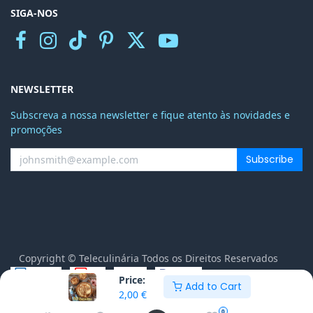
SIGA-NOS
NEWSLETTER
Subscreva a nossa newsletter e fique atento às novidades e
promoções
Subscribe
Copyright © Teleculinária Todos os Direitos Reservados
Price:
Add to Cart
Português
2,00
€
Distribuído por
- O n.º 1
eCommerce de Código
0