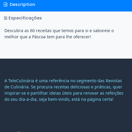
Description
Especificações
Descubra as 60 receitas que temos para si e saboreie o
melhor que a Páscoa tem para lhe oferecer!
A TeleCulinária é uma referência no segmento das Revistas
de Culinária. Se procura receitas deliciosas e práticas, quer
inspirar-se e partilhar ideias úteis para renovar as refeições
do seu dia-a-dia, seja bem-vindo, está na página certa!
MAPA DO SITE