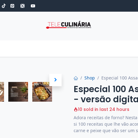
S
ROBOT DE COZINHA
GOLD
ESPECIAIS
LOW-CARB
COZINH
Shop
Especial 100 Assa
Especial 100 A
- versão digita
10 sold in last 24 hours
Adora receitas de forno? Nesta
si 100 receitas que lhe vão ac
carne e peixe que vão ser um s