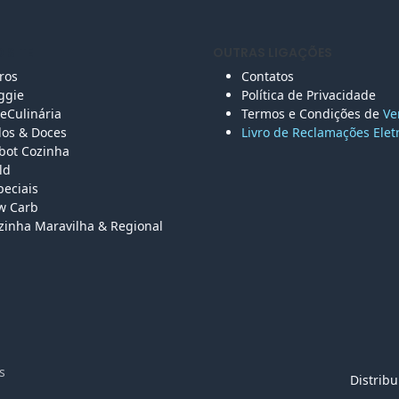
 SITE
OUTRAS LIGAÇÕES
vros
Contatos
ggie
Política de Privacidade
eCulinária
Termos e Condições de
Ve
los &
Doces
Livro de Reclamações Elet
bot Cozinha
ld
peciais
w Carb
zinha Maravilha & Regional
vados
Distrib