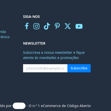
SIGA-NOS
nda
r
ónico
NEWSLETTER
Subscreva a nossa newsletter e fique
atento às novidades e promoções
Subscribe
uído por
- O n.º 1
eCommerce de Código Aberto