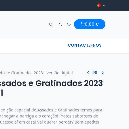
0
0
0,00
€
A MARAVILHA & REGIONAL
CONTACTE-NOS
dos e Gratinados 2023 - versão digital
ssados e Gratinados 2023
l
 edição especial de Assados e Gratinados temos para
onchegar a barriga e o coração! Pratos saborosos de
ucesso aí em casa! Vai querer perder? Bom apetite!