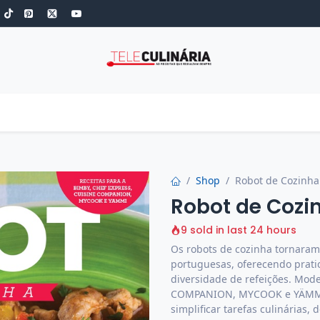
S
ROBOT DE COZINHA
GOLD
ESPECIAIS
LOW-CARB
COZINH
Shop
Robot de Cozinha 
Robot de Cozin
9 sold in last 24 hours
Os robots de cozinha tornara
portuguesas, oferecendo prati
diversidade de refeições. Mo
COMPANION, MYCOOK e YÄMMI s
simplificar tarefas culinárias