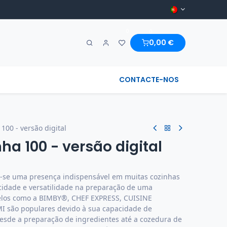
0
0
0,00
€
A MARAVILHA & REGIONAL
CONTACTE-NOS
100 - versão digital
ha 100 - versão digital
m-se uma presença indispensável em muitas cozinhas
cidade e versatilidade na preparação de uma
delos como a BIMBY®, CHEF EXPRESS, CUISINE
ão populares devido à sua capacidade de
, desde a preparação de ingredientes até a cozedura de