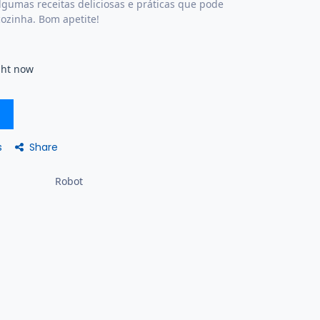
lgumas receitas deliciosas e práticas que pode
ozinha. Bom apetite!
ght now
Share
s
Robot