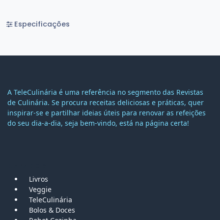
Especificações
A TeleCulinária é uma referência no segmento das Revistas
de Culinária. Se procura receitas deliciosas e práticas, quer
inspirar-se e partilhar ideias úteis para renovar as refeições
do seu dia-a-dia, seja bem-vindo, está na página certa!
MAPA DO SITE
Livros
Veggie
TeleCulinária
Bolos &
Doces