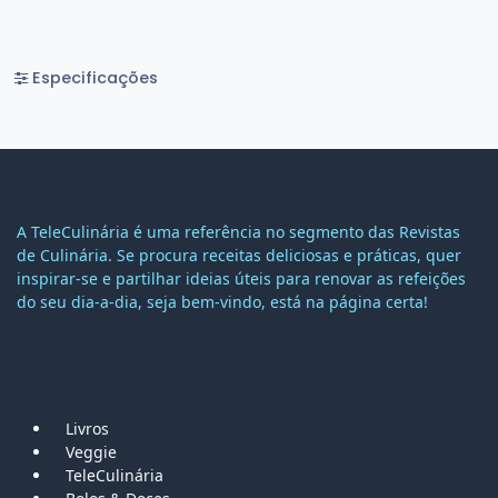
Especificações
A TeleCulinária é uma referência no segmento das Revistas
de Culinária. Se procura receitas deliciosas e práticas, quer
inspirar-se e partilhar ideias úteis para renovar as refeições
do seu dia-a-dia, seja bem-vindo, está na página certa!
MAPA DO SITE
Livros
Veggie
TeleCulinária