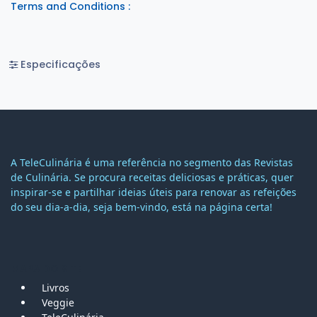
Terms and Conditions :
Especificações
A TeleCulinária é uma referência no segmento das Revistas
de Culinária. Se procura receitas deliciosas e práticas, quer
inspirar-se e partilhar ideias úteis para renovar as refeições
do seu dia-a-dia, seja bem-vindo, está na página certa!
MAPA DO SITE
Livros
Veggie