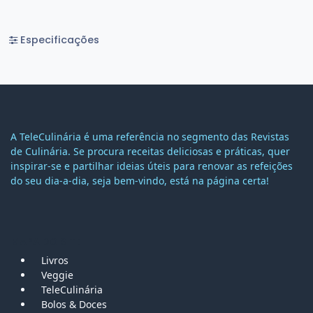
Especificações
A TeleCulinária é uma referência no segmento das Revistas
de Culinária. Se procura receitas deliciosas e práticas, quer
inspirar-se e partilhar ideias úteis para renovar as refeições
do seu dia-a-dia, seja bem-vindo, está na página certa!
MAPA DO SITE
Livros
Veggie
TeleCulinária
Bolos &
Doces