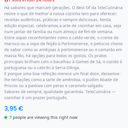
7 sold in last 24 hours
Há sabores que marcam gerações. O Best Of da TeleCulinária
reúne o que de melhor a nossa cozinha tem para oferecer:
receitas autênticas, práticas e sempre deliciosas. Nesta
edição especial, celebramos a arte de cozinhar em casa, seja
num jantar de família ou num almoço de fim de semana.
Entre sopas reconfortantes como o caldo-verde, o creme de
marisco ou a sopa de feijão à Portimonense, e petiscos cheios
de sabor como as amêijoas à portimonense ou o camarão em
massa filo, há opções para todos os gostos. Os pratos
principais brilham com o bacalhau à Gomes de Sá, o cozido à
portuguesa ou o cabrito à Serra D’Arga.
E porque uma boa refeição merece um final doce, deixamos-
lhe tentações como a tarte de amêndoa, o pudim Abade de
Priscos ou a pavlova com peras e caramelo salgado.
Sabores de sempre, qualidade garantida. TeleCulinária —
cozinhar é um prazer português.
3,95
€
7 people are viewing this right now