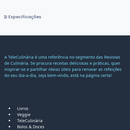
Especificações
A TeleCulinária é uma referência no segmento das Revistas
de Culinária. Se procura receitas deliciosas e práticas, quer
inspirar-se e partilhar ideias úteis para renovar as refeições
do seu dia-a-dia, seja bem-vindo, está na página certa!
MAPA DO SITE
Livros
Veggie
TeleCulinária
Bolos &
Doces