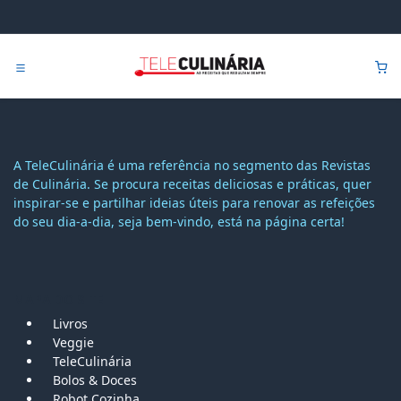
Pular para o conteúdo
0
A TeleCulinária é uma referência no segmento das Revistas
de Culinária. Se procura receitas deliciosas e práticas, quer
inspirar-se e partilhar ideias úteis para renovar as refeições
do seu dia-a-dia, seja bem-vindo, está na página certa!
MAPA DO SITE
Livros
Veggie
TeleCulinária
Bolos &
Doces
Robot Cozinha