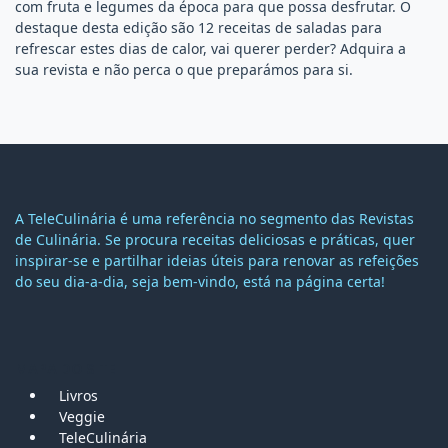
com fruta e legumes da época para que possa desfrutar. O
destaque desta edição são 12 receitas de saladas para
refrescar estes dias de calor, vai querer perder? Adquira a
sua revista e não perca o que preparámos para si.
A TeleCulinária é uma referência no segmento das Revistas
de Culinária. Se procura receitas deliciosas e práticas, quer
inspirar-se e partilhar ideias úteis para renovar as refeições
do seu dia-a-dia, seja bem-vindo, está na página certa!
MAPA DO SITE
Livros
Veggie
TeleCulinária