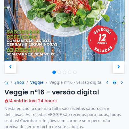
Shop
Veggie
Veggie nº16 - versão digital
Veggie nº16 - versão digital
14 sold in last 24 hours
Nesta edição, o que não falta são receitas saborosas e
deliciosas. As receitas VEGGIE são receitas para todos, todos
os dias! Cozinhar refeições sem carne e sem peixe não
precisa de ser um bicho de sete cabeças.