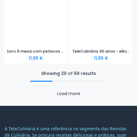
Livro À mesa com petiscos - eBook
TeleCulinária 40 anos - eBook
11,99
€
11,99
€
Showing 20 of 69 results
Load more
A TeleCulinária é uma referência no segmento das Revistas
de Culinária. Se procura receitas deliciosas e práticas, quer