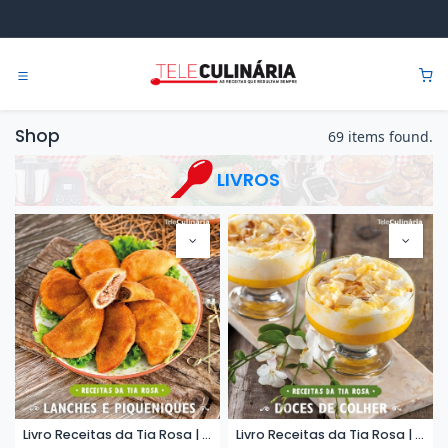
Pular para o conteúdo
0
Shop
69 items found.
LIVROS
Livro Receitas da Tia Rosa | Lanches e piqueniques - eBook
Livro Receitas da Tia Rosa | Doces de Colher - eBook