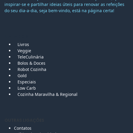
inspirar-se e partilhar ideias úteis para renovar as refeições
do seu dia-a-dia, seja bem-vindo, está na página certa!
MAPA DO SITE
Livros
Veggie
TeleCulinária
Bolos &
Doces
Robot Cozinha
Gold
Especiais
Low Carb
Cozinha Maravilha & Regional
OUTRAS LIGAÇÕES
Contatos