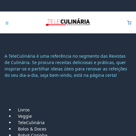
Pular para o conteúdo
0
A TeleCulinária é uma referência no segmento das Revistas
de Culinária. Se procura receitas deliciosas e práticas, quer
inspirar-se e partilhar ideias úteis para renovar as refeições
do seu dia-a-dia, seja bem-vindo, está na página certa!
MAPA DO SITE
Livros
Veggie
TeleCulinária
Bolos &
Doces
Robot Cozinha