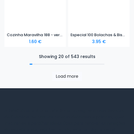
Cozinha Maravilha 188 - versão digital
Especial 100 Bolachas & Biscoitos - versão digital
1.60
€
3.95
€
Showing 20 of 543 results
Load more
A TeleCulinária é uma referência no segmento das Revistas
de Culinária. Se procura receitas deliciosas e práticas, quer
inspirar-se e partilhar ideias úteis para renovar as refeições
do seu dia-a-dia, seja bem-vindo, está na página certa!