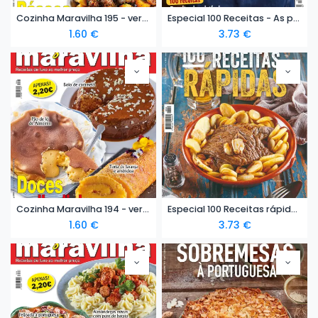
Cozinha Maravilha 195 - versão digital
Especial 100 Receitas - As preferidas dos Portugueses - versão digital
1.60
€
3.73
€
Cozinha Maravilha 194 - versão digital
Especial 100 Receitas rápidas - versão digital
1.60
€
3.73
€