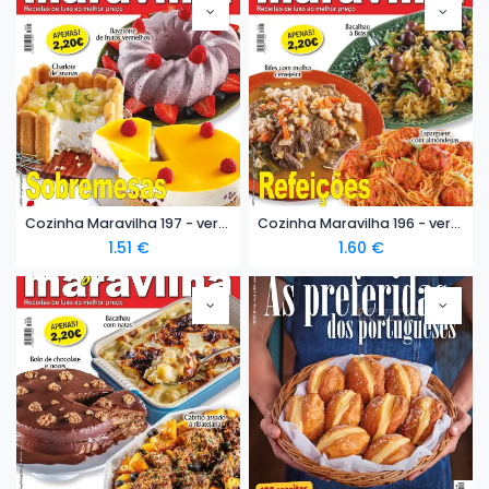
Cozinha Maravilha 197 - versão digital
Cozinha Maravilha 196 - versão digital
1.51
€
1.60
€