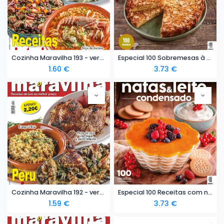
Cozinha Maravilha 193 - versão digital
Especial 100 Sobremesas à Portuguesa - versão digital
1.60
€
3.73
€
Cozinha Maravilha 192 - versão digital
Especial 100 Receitas com natas e leite condensado - versão digital
1.59
€
3.73
€