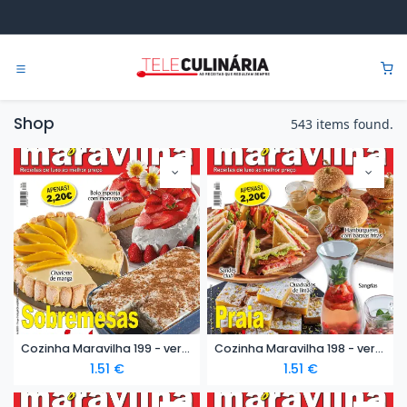
Skip to Content
0
Shop
543 items found.
Cozinha Maravilha 199 - versão digital
Cozinha Maravilha 198 - versão digital
1.51
€
1.51
€