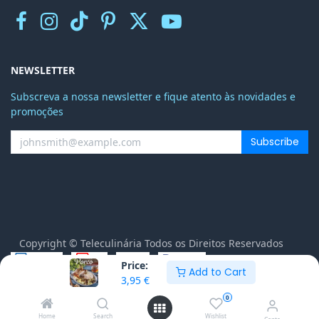
NEWSLETTER
Subscreva a nossa newsletter e fique atento às novidades e
promoções
Subscribe
Copyright © Teleculinária Todos os Direitos Reservados
Price:
Add to Cart
Português
3,95
€
Distribuído por
- O n.º 1
eCommerce de Código
0
Aberto
Home
Search
Wishlist