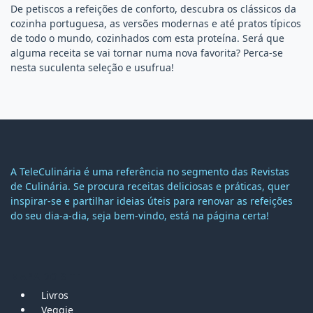
De petiscos a refeições de conforto, descubra os clássicos da
cozinha portuguesa, as versões modernas e até pratos típicos
de todo o mundo, cozinhados com esta proteína. Será que
alguma receita se vai tornar numa nova favorita? Perca-se
nesta suculenta seleção e usufrua!
A TeleCulinária é uma referência no segmento das Revistas
de Culinária. Se procura receitas deliciosas e práticas, quer
inspirar-se e partilhar ideias úteis para renovar as refeições
do seu dia-a-dia, seja bem-vindo, está na página certa!
MAPA DO SITE
Livros
Veggie