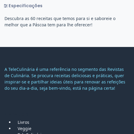
Especificações
Descubra as 60 receitas que temos para si e saboreie o
melhor que a Páscoa tem para lhe oferecer!
A TeleCulinária é uma referência no segmento das Revistas
de Culinária. Se procura receitas deliciosas e práticas, quer
inspirar-se e partilhar ideias úteis para renovar as refeições
do seu dia-a-dia, seja bem-vindo, está na página certa!
MAPA DO SITE
Livros
Veggie