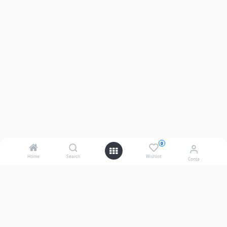
0
Home
Search
Wishlist
Conta
A TeleCulinária é uma referência no segmento das Revistas
de Culinária. Se procura receitas deliciosas e práticas, quer