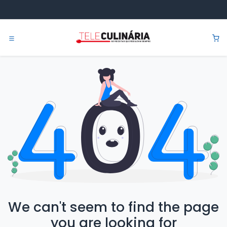
Pular para o conteúdo
0
We can't seem to find the page
you are looking for