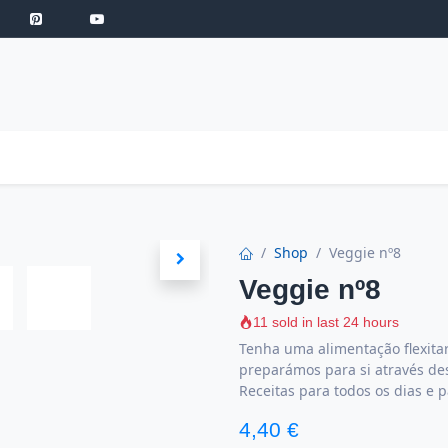
S
ROBOT DE COZINHA
GOLD
ESPECIAIS
LOW-CARB
COZINH
Shop
Veggie nº8
Veggie nº8
11 sold in last 24 hours
Tenha uma alimentação flexitar
preparámos para si através des
Receitas para todos os dias e 
4,40
€