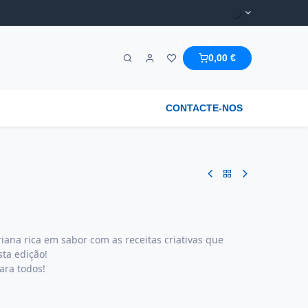
0
0
0,00
€
A MARAVILHA & REGIONAL
CONTACTE-NOS
iana rica em sabor com as receitas criativas que
ta edição!
para todos!