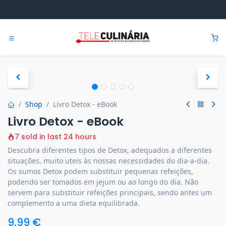
Pular para o conteúdo
0
Shop
Livro Detox - eBook
Livro Detox - eBook
7 sold in last 24 hours
Descubra diferentes tipos de Detox, adequados a diferentes
situações, muito uteis às nossas necessidades do dia-a-dia.
Os sumos Detox podem substituir pequenas refeições,
podendo ser tomados em jejum ou ao longo do dia. Não
servem para substituir refeições principais, sendo antes um
complemento a uma dieta equilibrada.
9,99
€