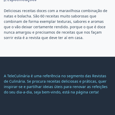
Deliciosas receitas doces com a maravilhosa combinação de
natas e bolacha. São 60 receitas muito saborosas que
combinam de forma exemplar texturas, sabores e aromas
que o vão deixar certamente rendido. porque o que é doce
nunca amargou e precisamos de receitas que nos façam
sorrir esta é a revista que deve ter aí em casa.
A TeleCulinária é uma referência no segmento das Revistas
de Culinária. Se procura receitas deliciosas e práticas, quer
inspirar-se e partilhar ideias úteis para renovar as refeições
do seu dia-a-dia, seja bem-vindo, está na página certa!
MAPA DO SITE