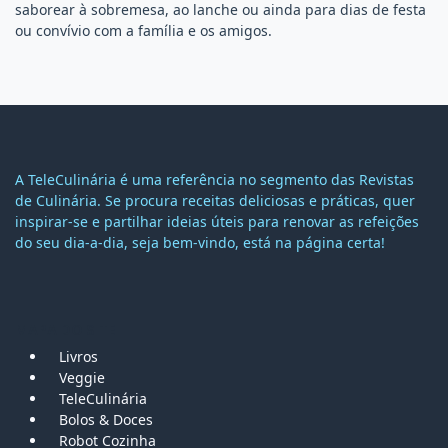
saborear à sobremesa, ao lanche ou ainda para dias de festa
ou convívio com a família e os amigos.
A TeleCulinária é uma referência no segmento das Revistas
de Culinária. Se procura receitas deliciosas e práticas, quer
inspirar-se e partilhar ideias úteis para renovar as refeições
do seu dia-a-dia, seja bem-vindo, está na página certa!
MAPA DO SITE
Livros
Veggie
TeleCulinária
Bolos &
Doces
Robot Cozinha