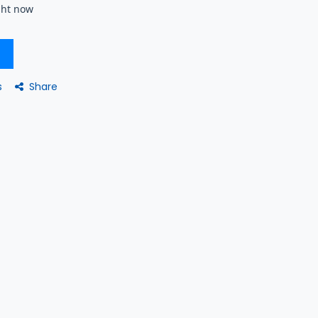
ght now
Share
s