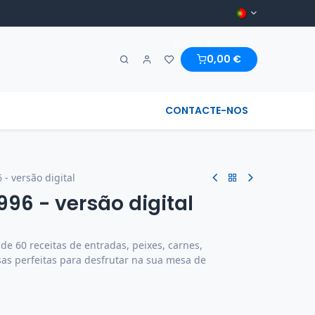
0
0
0,00
€
A MARAVILHA & REGIONAL
CONTACTE-NOS
 - versão digital
996 - versão digital
de 60 receitas de entradas, peixes, carnes,
 perfeitas para desfrutar na sua mesa de