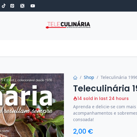
S
ROBOT DE COZINHA
GOLD
ESPECIAIS
LOW-CARB
COZINH
Shop
Teleculinária 1996
Teleculinária 1
14 sold in last 24 hours
Aprenda e delicie-se com mais 
acompanhamentos e sobremesas
consoada!
2,00
€