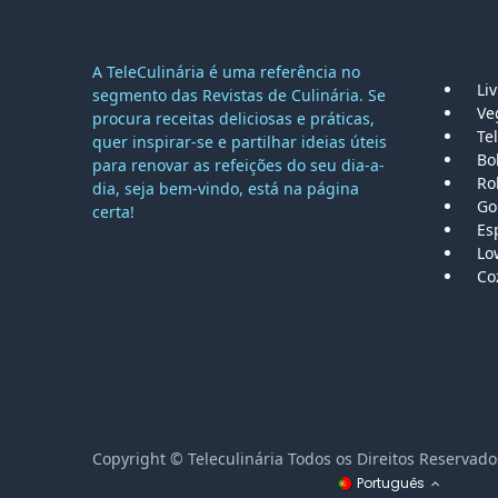
MAPA DO
A TeleCulinária é uma referência no
Li
segmento das Revistas de Culinária. Se
Ve
procura receitas deliciosas e práticas,
Tel
quer inspirar-se e partilhar ideias úteis
Bo
para renovar as refeições do seu dia-a-
Ro
dia, seja bem-vindo, está na página
Go
certa!
Es
Lo
Co
Copyright © Teleculinária Todos os Direitos Reser
Português