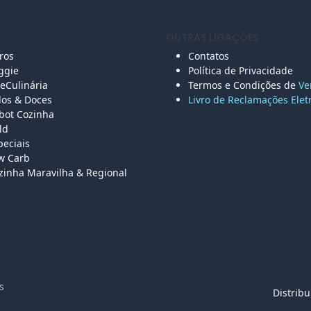
 SITE
OUTRAS LIGAÇÕES
vros
Contatos
ggie
Política de Privacidade
eCulinária
Termos e Condições de
Ve
los &
Doces
Livro de Reclamações Elet
bot Cozinha
ld
peciais
w Carb
zinha Maravilha & Regional
vados
Distrib