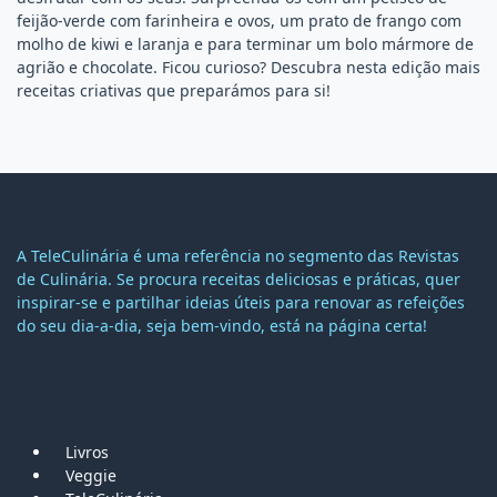
feijão-verde com farinheira e ovos, um prato de frango com
molho de kiwi e laranja e para terminar um bolo mármore de
agrião e chocolate. Ficou curioso? Descubra nesta edição mais
receitas criativas que preparámos para si!
A TeleCulinária é uma referência no segmento das Revistas
de Culinária. Se procura receitas deliciosas e práticas, quer
inspirar-se e partilhar ideias úteis para renovar as refeições
do seu dia-a-dia, seja bem-vindo, está na página certa!
MAPA DO SITE
Livros
Veggie