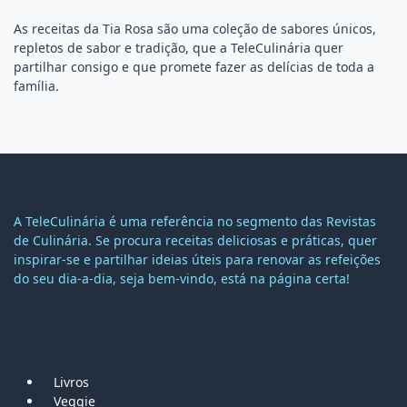
As receitas da Tia Rosa são uma coleção de sabores únicos,
repletos de sabor e tradição, que a TeleCulinária quer
partilhar consigo e que promete fazer as delícias de toda a
família.
A TeleCulinária é uma referência no segmento das Revistas
de Culinária. Se procura receitas deliciosas e práticas, quer
inspirar-se e partilhar ideias úteis para renovar as refeições
do seu dia-a-dia, seja bem-vindo, está na página certa!
MAPA DO SITE
Livros
Veggie