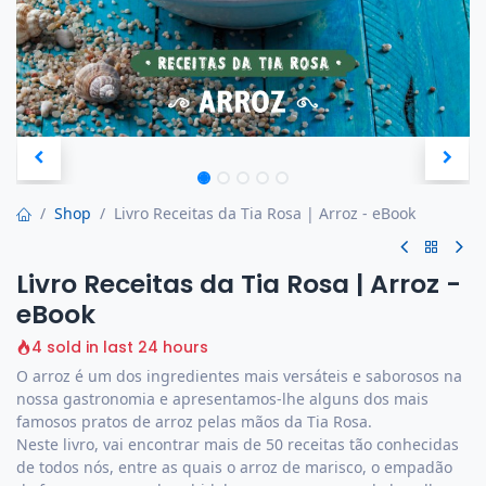
Shop
Livro Receitas da Tia Rosa | Arroz - eBook
Livro Receitas da Tia Rosa | Arroz -
eBook
4 sold in last 24 hours
O arroz é um dos ingredientes mais versáteis e saborosos na
nossa gastronomia e apresentamos-lhe alguns dos mais
famosos pratos de arroz pelas mãos da Tia Rosa.
Neste livro, vai encontrar mais de 50 receitas tão conhecidas
de todos nós, entre as quais o arroz de marisco, o empadão