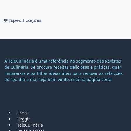
Especificações
A TeleCulinária é uma referência no segmento das Revistas
de Culinária. Se procura receitas deliciosas e práticas, quer
inspirar-se e partilhar ideias úteis para renovar as refeições
do seu dia-a-dia, seja bem-vindo, está na página certa!
MAPA DO SITE
Livros
Veggie
TeleCulinária