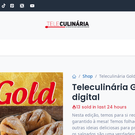
S
ROBOT DE COZINHA
GOLD
ESPECIAIS
LOW-CARB
COZINH
Shop
Teleculinária Gold
Teleculinária 
digital
13 sold in last 24 hours
Nesta edição, temos para si rec
garantido à mesa! Temos folhado
outras ideias deliciosas para 
os salgados são uma verdadeir