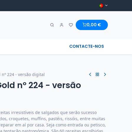
0
0
0,00
€
A MARAVILHA & REGIONAL
CONTACTE-NOS
 nº 224 - versão digital
Gold nº 224 - versão
eitas irresistíveis de salgados que serão sucesso
s, croquetes, muffins, pastéis, rissóis, entre muitas
preparar em aí por casa. Seja como entrada ou petisco,
a tentação gastronómica. São 60 receitas escolhidas