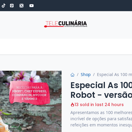
S
ROBOT DE COZINHA
GOLD
ESPECIAIS
LOW-CARB
COZINH
Shop
Especial As 100 m
Especial As 10
Robot - versão
13 sold in last 24 hours
Apresentamos as 100 melhores 
incrível de opções para satisfa
refeições em momentos inesque