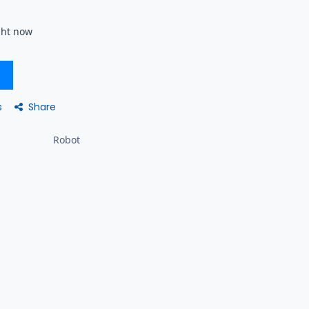
ght now
Share
s
Robot