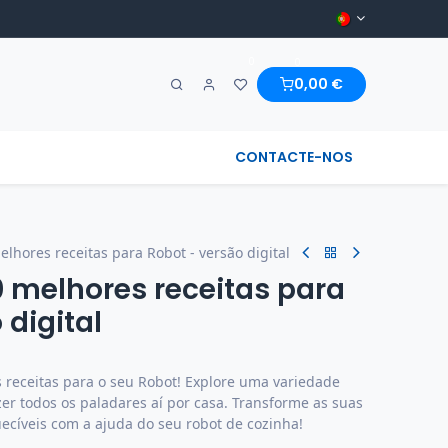
0
0
0,00
€
A MARAVILHA & REGIONAL
CONTACTE-NOS
elhores receitas para Robot - versão digital
0 melhores receitas para
 digital
receitas para o seu Robot! Explore uma variedade
zer todos os paladares aí por casa. Transforme as suas
cíveis com a ajuda do seu robot de cozinha!