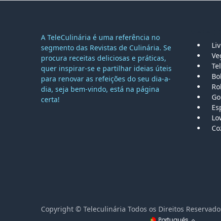
MAPA DO
A TeleCulinária é uma referência no
Li
segmento das Revistas de Culinária. Se
Ve
procura receitas deliciosas e práticas,
Tel
quer inspirar-se e partilhar ideias úteis
Bo
para renovar as refeições do seu dia-a-
Ro
dia, seja bem-vindo, está na página
Go
certa!
Es
Lo
Co
Copyright © Teleculinária Todos os Direitos Reser
Português