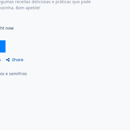
lgumas receitas deliciosas e práticas que pode
ozinha. Bom apetite!
ght now
Share
s
os e semifrios