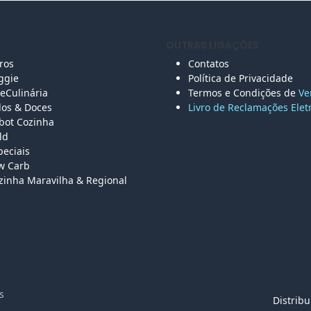
 SITE
OUTRAS LIGAÇÕES
vros
Contatos
ggie
Política de Privacidade
eCulinária
Termos e Condições de
Ve
los &
Doces
Livro de Reclamações Elet
bot Cozinha
ld
peciais
w Carb
zinha Maravilha & Regional
vados
Distrib