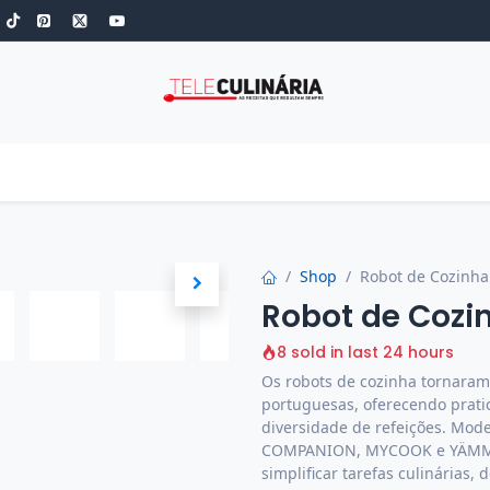
S
ROBOT DE COZINHA
GOLD
ESPECIAIS
LOW-CARB
COZINH
Shop
Robot de Cozinha 
Robot de Cozin
8 sold in last 24 hours
Os robots de cozinha tornara
portuguesas, oferecendo prati
diversidade de refeições. Mo
COMPANION, MYCOOK e YÄMMI s
simplificar tarefas culinárias