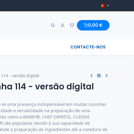
0
0
0,00
€
A MARAVILHA & REGIONAL
CONTACTE-NOS
114 - versão digital
ha 114 - versão digital
m-se uma presença indispensável em muitas cozinhas
cidade e versatilidade na preparação de uma
delos como a BIMBY®, CHEF EXPRESS, CUISINE
ão populares devido à sua capacidade de
, desde a preparação de ingredientes até a cozedura de