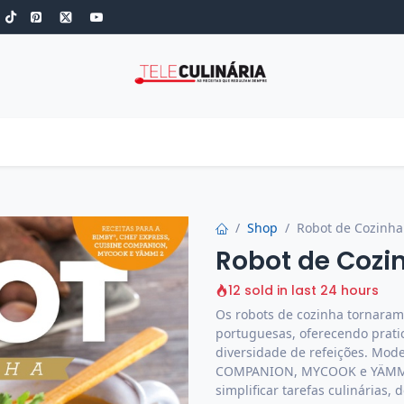
S
ROBOT DE COZINHA
GOLD
ESPECIAIS
LOW-CARB
COZINH
Shop
Robot de Cozinha 
Robot de Cozin
12 sold in last 24 hours
Os robots de cozinha tornara
portuguesas, oferecendo prati
diversidade de refeições. Mo
COMPANION, MYCOOK e YÄMMI s
simplificar tarefas culinárias