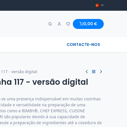
0
0
0,00
€
A MARAVILHA & REGIONAL
CONTACTE-NOS
117 - versão digital
ha 117 - versão digital
m-se uma presença indispensável em muitas cozinhas
cidade e versatilidade na preparação de uma
delos como a BIMBY®, CHEF EXPRESS, CUISINE
ão populares devido à sua capacidade de
, desde a preparação de ingredientes até a cozedura de