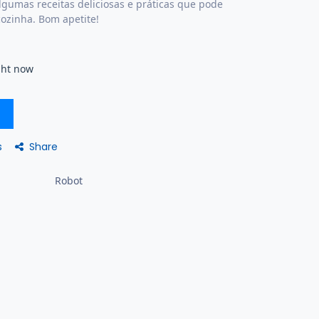
lgumas receitas deliciosas e práticas que pode
ozinha. Bom apetite!
ght now
Share
s
Robot