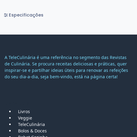
Especificações
A TeleCulinária é uma referência no segmento das Revistas
de Culinária. Se procura receitas deliciosas e práticas, quer
inspirar-se e partilhar ideias úteis para renovar as refeições
do seu dia-a-dia, seja bem-vindo, está na página certa!
MAPA DO SITE
Livros
Veggie
TeleCulinária
Bolos &
Doces