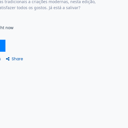
as tradicionais a criações modernas, nesta edição,
isfazer todos os gostos. Já está a salivar?
ght now
Share
s