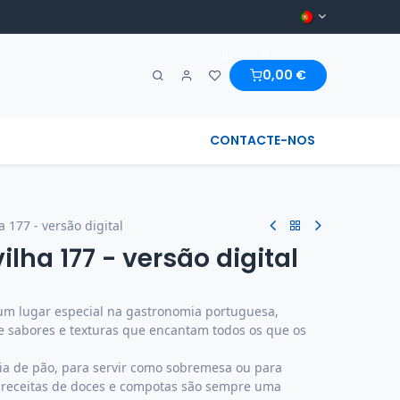
0
0
0,00
€
A MARAVILHA & REGIONAL
CONTACTE-NOS
 177 - versão digital
lha 177 - versão digital
m lugar especial na gastronomia portuguesa,
 sabores e texturas que encantam todos os que os
a de pão, para servir como sobremesa ou para
as receitas de doces e compotas são sempre uma