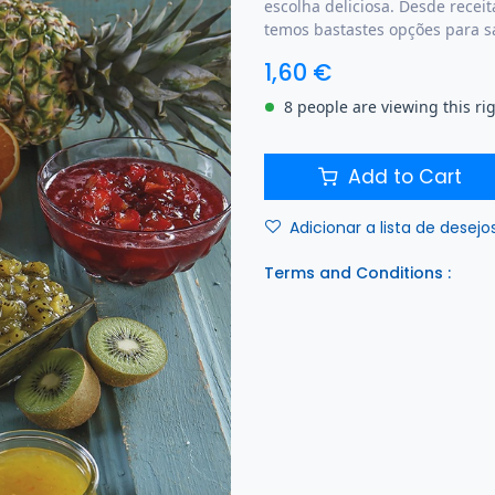
escolha deliciosa. Desde receit
temos bastastes opções para sat
1,60
€
8 people are viewing this ri
Add to Cart
Adicionar a lista de desejo
Terms and Conditions :