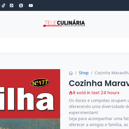
S
ROBOT DE COZINHA
GOLD
ESPECIAIS
LOW-CARB
COZINH
Shop
Cozinha Maravilha
Cozinha Maravi
8 sold in last 24 hours
Os doces e compotas ocupam u
oferecendo uma diversidade de
experimentam!
Seja para acompanhar uma fati
oferecer a amigos e família, 