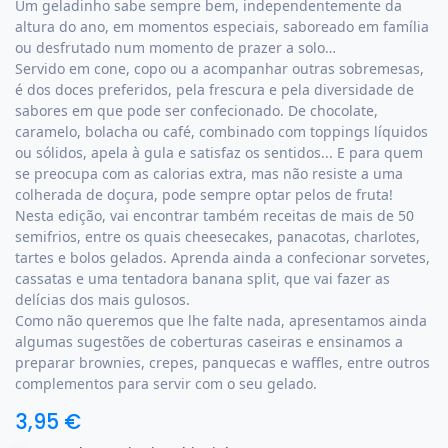
Um geladinho sabe sempre bem, independentemente da
altura do ano, em momentos especiais, saboreado em família
ou desfrutado num momento de prazer a solo…
Servido em cone, copo ou a acompanhar outras sobremesas,
é dos doces preferidos, pela frescura e pela diversidade de
sabores em que pode ser confecionado. De chocolate,
caramelo, bolacha ou café, combinado com toppings líquidos
ou sólidos, apela à gula e satisfaz os sentidos... E para quem
se preocupa com as calorias extra, mas não resiste a uma
colherada de doçura, pode sempre optar pelos de fruta!
Nesta edição, vai encontrar também receitas de mais de 50
semifrios, entre os quais cheesecakes, panacotas, charlotes,
tartes e bolos gelados. Aprenda ainda a confecionar sorvetes,
cassatas e uma tentadora banana split, que vai fazer as
delícias dos mais gulosos.
Como não queremos que lhe falte nada, apresentamos ainda
algumas sugestões de coberturas caseiras e ensinamos a
preparar brownies, crepes, panquecas e waffles, entre outros
complementos para servir com o seu gelado.
3,95
€