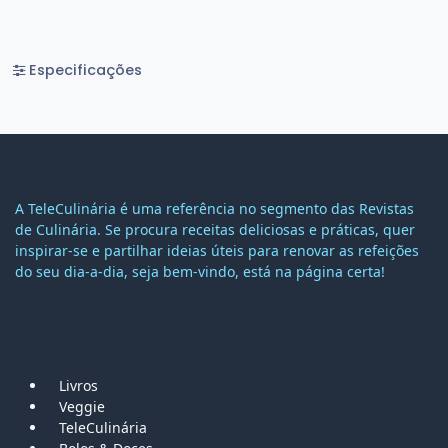
Especificações
A TeleCulinária é uma referência no segmento das Revistas
de Culinária. Se procura receitas deliciosas e práticas, quer
inspirar-se e partilhar ideias úteis para renovar as refeições
do seu dia-a-dia, seja bem-vindo, está na página certa!
MAPA DO SITE
Livros
Veggie
TeleCulinária