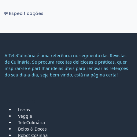
Especificações
A TeleCulinária é uma referência no segmento das Revistas
de Culinária. Se procura receitas deliciosas e práticas, quer
inspirar-se e partilhar ideias úteis para renovar as refeições
do seu dia-a-dia, seja bem-vindo, está na página certa!
MAPA DO SITE
Livros
Veggie
TeleCulinária
Bolos &
Doces
Robot Cozinha