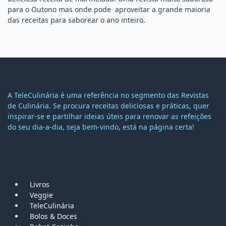
para o Outono mas onde pode aproveitar a grande maioria
das receitas para saborear o ano inteiro.
A TeleCulinária é uma referência no segmento das Revistas
de Culinária. Se procura receitas deliciosas e práticas, quer
inspirar-se e partilhar ideias úteis para renovar as refeições
do seu dia-a-dia, seja bem-vindo, está na página certa!
MAPA DO SITE
Livros
Veggie
TeleCulinária
Bolos &
Doces