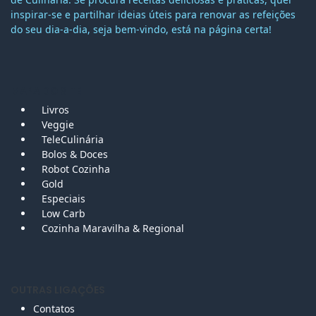
inspirar-se e partilhar ideias úteis para renovar as refeições
do seu dia-a-dia, seja bem-vindo, está na página certa!
MAPA DO SITE
Livros
Veggie
TeleCulinária
Bolos &
Doces
Robot Cozinha
Gold
Especiais
Low Carb
Cozinha Maravilha & Regional
OUTRAS LIGAÇÕES
Contatos