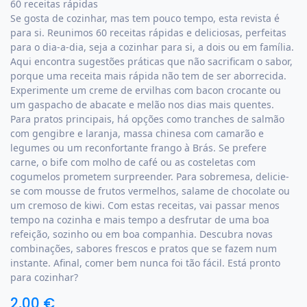
60 receitas rápidas
Se gosta de cozinhar, mas tem pouco tempo, esta revista é
para si. Reunimos 60 receitas rápidas e deliciosas, perfeitas
para o dia-a-dia, seja a cozinhar para si, a dois ou em família.
Aqui encontra sugestões práticas que não sacrificam o sabor,
porque uma receita mais rápida não tem de ser aborrecida.
Experimente um creme de ervilhas com bacon crocante ou
um gaspacho de abacate e melão nos dias mais quentes.
Para pratos principais, há opções como tranches de salmão
com gengibre e laranja, massa chinesa com camarão e
legumes ou um reconfortante frango à Brás. Se prefere
carne, o bife com molho de café ou as costeletas com
cogumelos prometem surpreender. Para sobremesa, delicie-
se com mousse de frutos vermelhos, salame de chocolate ou
um cremoso de kiwi. Com estas receitas, vai passar menos
tempo na cozinha e mais tempo a desfrutar de uma boa
refeição, sozinho ou em boa companhia. Descubra novas
combinações, sabores frescos e pratos que se fazem num
instante. Afinal, comer bem nunca foi tão fácil. Está pronto
para cozinhar?
2,00
€