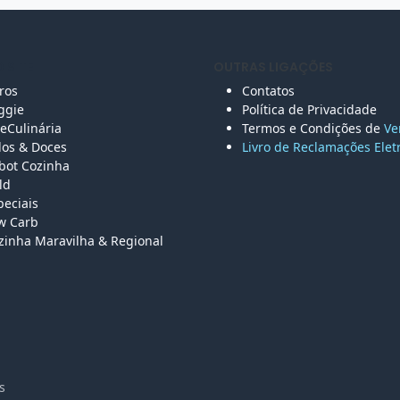
 SITE
OUTRAS LIGAÇÕES
vros
Contatos
ggie
Política de Privacidade
eCulinária
Termos e Condições de
Ve
los &
Doces
Livro de Reclamações Elet
bot Cozinha
ld
peciais
w Carb
zinha Maravilha & Regional
vados