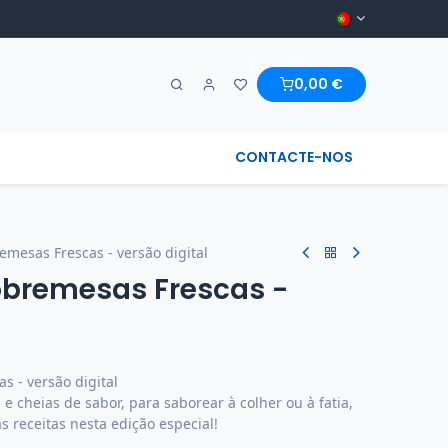
0
0
0,00
€
A MARAVILHA & REGIONAL
CONTACTE-NOS
emesas Frescas - versão digital
Sobremesas Frescas -
s - versão digital
e cheias de sabor, para saborear à colher ou à fatia,
 receitas nesta edição especial!