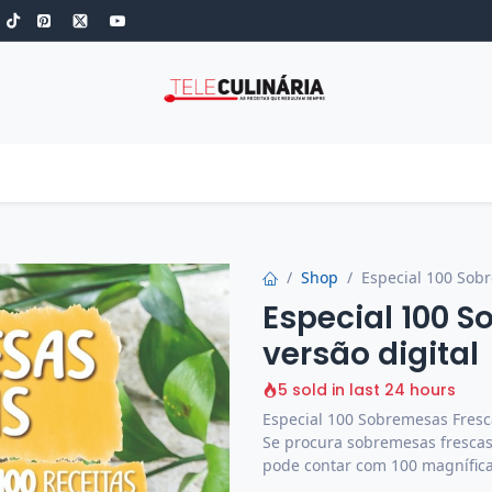
S
ROBOT DE COZINHA
GOLD
ESPECIAIS
LOW-CARB
COZINH
Shop
Especial 100 Sobr
Especial 100 
versão digital
5 sold in last 24 hours
Especial 100 Sobremesas Fresca
Se procura sobremesas frescas 
pode contar com 100 magníficas