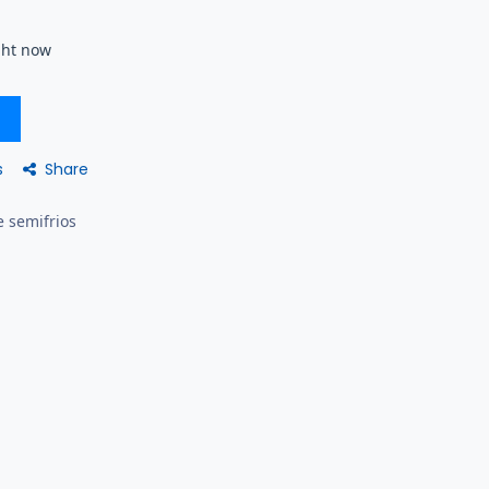
ght now
Share
s
e semifrios