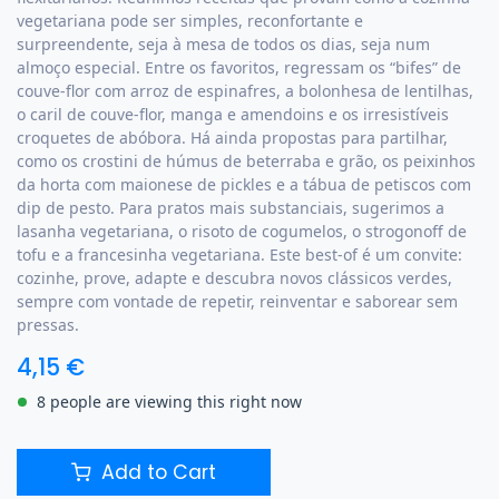
vegetariana pode ser simples, reconfortante e
surpreendente, seja à mesa de todos os dias, seja num
almoço especial. Entre os favoritos, regressam os “bifes” de
couve-flor com arroz de espinafres, a bolonhesa de lentilhas,
o caril de couve-flor, manga e amendoins e os irresistíveis
croquetes de abóbora. Há ainda propostas para partilhar,
como os crostini de húmus de beterraba e grão, os peixinhos
da horta com maionese de pickles e a tábua de petiscos com
dip de pesto. Para pratos mais substanciais, sugerimos a
lasanha vegetariana, o risoto de cogumelos, o strogonoff de
tofu e a francesinha vegetariana. Este best-of é um convite:
cozinhe, prove, adapte e descubra novos clássicos verdes,
sempre com vontade de repetir, reinventar e saborear sem
pressas.
4,15
€
8 people are viewing this right now
Add to Cart