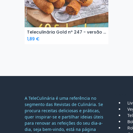
Teleculinária Gold nº 247 - versão digital
Add to Cart
1,89
€
MAPA DO
A TeleCulinária é uma referência no
Li
segmento das Revistas de Culinária. Se
Ve
procura receitas deliciosas e práticas,
Tel
quer inspirar-se e partilhar ideias úteis
Bo
para renovar as refeições do seu dia-a-
Ro
dia, seja bem-vindo, está na página