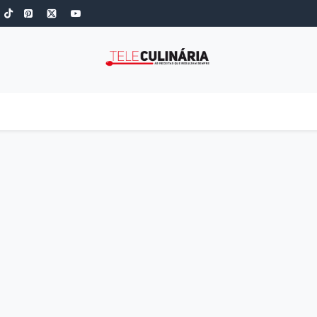
S
ROBOT DE COZINHA
GOLD
ESPECIAIS
LOW-CARB
COZINH