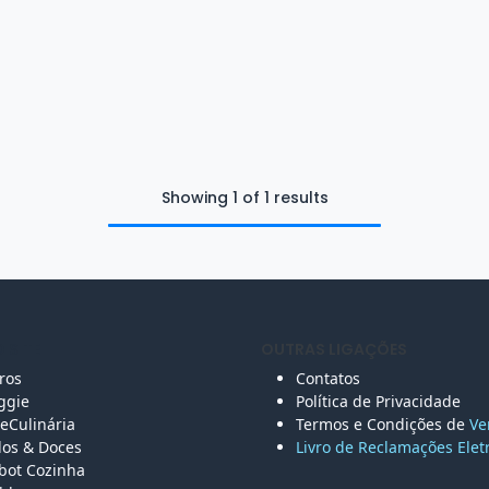
Showing 1 of 1 results
 SITE
OUTRAS LIGAÇÕES
vros
Contatos
ggie
Política de Privacidade
eCulinária
Termos e Condições de
Ve
los &
Doces
Livro de Reclamações Elet
bot Cozinha