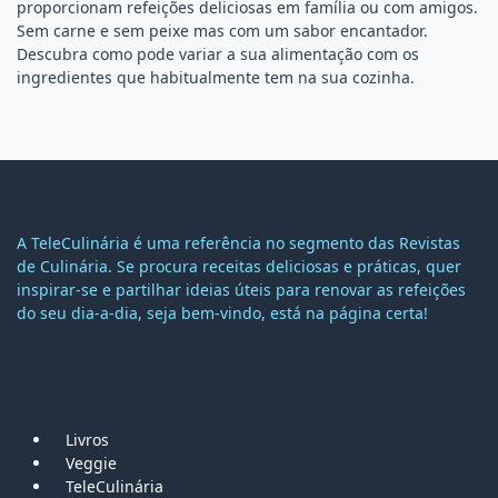
proporcionam refeições deliciosas em família ou com amigos.
Sem carne e sem peixe mas com um sabor encantador.
Descubra como pode variar a sua alimentação com os
ingredientes que habitualmente tem na sua cozinha.
A TeleCulinária é uma referência no segmento das Revistas
de Culinária. Se procura receitas deliciosas e práticas, quer
inspirar-se e partilhar ideias úteis para renovar as refeições
do seu dia-a-dia, seja bem-vindo, está na página certa!
MAPA DO SITE
Livros
Veggie
TeleCulinária