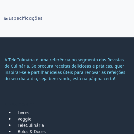
Especificações
A TeleCulinária é uma referência no segmento das Revistas
de Culinária. Se procura receitas deliciosas e práticas, quer
inspirar-se e partilhar ideias úteis para renovar as refeições
do seu dia-a-dia, seja bem-vindo, está na página certa!
MAPA DO SITE
Livros
Veggie
TeleCulinária
Bolos &
Doces