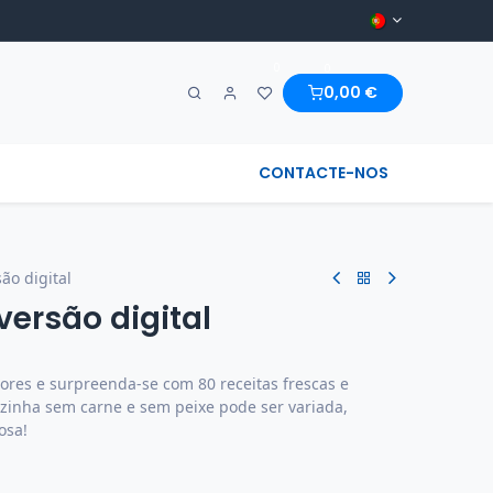
0
0
0,00
€
A MARAVILHA & REGIONAL
CONTACTE-NOS
ão digital
versão digital
ores e surpreenda-se com 80 receitas frescas e
ozinha sem carne e sem peixe pode ser variada,
osa!