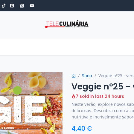
S
ROBOT DE COZINHA
GOLD
ESPECIAIS
LOW-CARB
COZINH
Shop
Veggie nº25 - vers
Veggie nº25 - 
7 sold in last 24 hours
Neste verão, explore novos sab
deliciosas. Descubra como a c
nutritiva e incrivelmente sabor
4,40
€